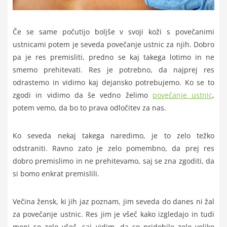
Če se same počutijo boljše v svoji koži s povečanimi
ustnicami potem je seveda povečanje ustnic za njih. Dobro
pa je res premisliti, predno se kaj takega lotimo in ne
smemo prehitevati. Res je potrebno, da najprej res
odrastemo in vidimo kaj dejansko potrebujemo. Ko se to
zgodi in vidimo da še vedno želimo
povečanje ustnic
,
potem vemo, da bo to prava odločitev za nas.
Ko seveda nekaj takega naredimo, je to zelo težko
odstraniti. Ravno zato je zelo pomembno, da prej res
dobro premislimo in ne prehitevamo, saj se zna zgoditi, da
si bomo enkrat premislili.
Večina žensk, ki jih jaz poznam, jim seveda do danes ni žal
za povečanje ustnic. Res jim je všeč kako izgledajo in tudi
meni so zelo všeč, saj vidim, da so pridobile zelo veliko