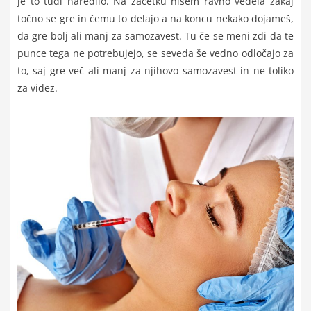
je to tudi naredilo. Na začetku nisem ravno vedela zakaj
točno se gre in čemu to delajo a na koncu nekako dojameš,
da gre bolj ali manj za samozavest. Tu če se meni zdi da te
punce tega ne potrebujejo, se seveda še vedno odločajo za
to, saj gre več ali manj za njihovo samozavest in ne toliko
za videz.