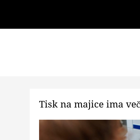
Skip
to
Primary
Skip
content
to
Menu
content
Tisk na majice ima več