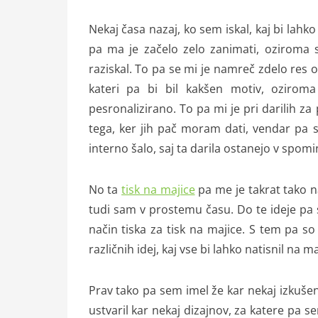
Nekaj časa nazaj, ko sem iskal, kaj bi lahko 
pa ma je začelo zelo zanimati, oziroma s
raziskal. To pa se mi je namreč zdelo res o
kateri pa bi bil kakšen motiv, oziroma
pesronalizirano. To pa mi je pri darilih z
tega, ker jih pač moram dati, vendar pa 
interno šalo, saj ta darila ostanejo v spomin
No ta
tisk na majice
pa me je takrat tako n
tudi sam v prostemu času. Do te ideje pa 
način tiska za tisk na majice. S tem pa so
različnih idej, kaj vse bi lahko natisnil na m
Prav tako pa sem imel že kar nekaj izkušen
ustvaril kar nekaj dizajnov, za katere pa se