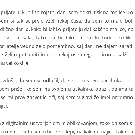
prijatelju kupil za rojstni dan, sem odkril tisk na majice. To
em si takrat prvič vzel nekaj časa, da sem to malo bolj
dlično darilo, kako bi lahko prijatelju dal kakšno majico, na
 osebna šala, tako da bi bilo to darilo tudi nekoliko
a prijatelje vedno zelo pomembno, saj daril ne dajem zaradi
se želim potruditi in dati nekaj osebnega, oziroma kakšno
u veliko dlje.
avdušil, da sem se odločil, da se bom s tem začel ukvarjati
sem prišel, ko sem na svojemu tiskalniku opazil, da ima ta
 se mi prav zasvetile oči, saj sem v glavi že imel ogromno
ajice.
 z digitalnim ustvarjanjem in oblikovanjem, tako da sem si
m menil, da bi lahko bili zelo lepi, na kakšni majici. Tako pa