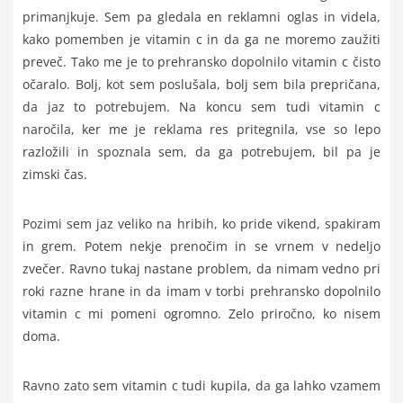
primanjkuje. Sem pa gledala en reklamni oglas in videla,
kako pomemben je vitamin c in da ga ne moremo zaužiti
preveč. Tako me je to prehransko dopolnilo vitamin c čisto
očaralo. Bolj, kot sem poslušala, bolj sem bila prepričana,
da jaz to potrebujem. Na koncu sem tudi vitamin c
naročila, ker me je reklama res pritegnila, vse so lepo
razložili in spoznala sem, da ga potrebujem, bil pa je
zimski čas.
Pozimi sem jaz veliko na hribih, ko pride vikend, spakiram
in grem. Potem nekje prenočim in se vrnem v nedeljo
zvečer. Ravno tukaj nastane problem, da nimam vedno pri
roki razne hrane in da imam v torbi prehransko dopolnilo
vitamin c mi pomeni ogromno. Zelo priročno, ko nisem
doma.
Ravno zato sem vitamin c tudi kupila, da ga lahko vzamem