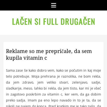
Skip
Menu
to
content
LAČEN SI FULL DRUGAČEN
Reklame so me prepričale, da sem
kupila vitamin c
Sama zase še kako dobro vem, kako se počutim in kaj moje
telo potrebuje. Moja prehrana je raznolika, ne bom rekla,
da jem zdravo, jem veliko stvari, zelenjavo, sadje,
sladkarije, meso, lahko bi rekla, da jem tisto, kar mi je všeč
in zagotovo poskrbim za vitamin c, ker vem, da ga dobim
preko sadja. Imam pa eno lepo navado in to je ta, da se
nikoli ne najem do konca. Pred kratkim me je tako zvilo, da