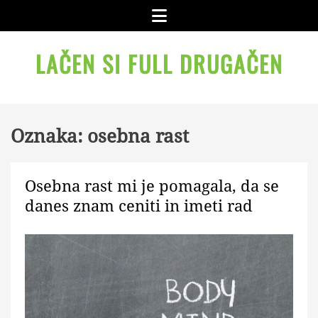
Skip
Menu
to
content
LAČEN SI FULL DRUGAČEN
Oznaka:
osebna rast
Osebna rast mi je pomagala, da se
danes znam ceniti in imeti rad